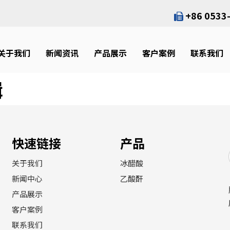
+86 0533

关于我们
新闻资讯
产品展示
客户案例
联系我们
辑
快速链接
产品
关于我们
冰醋酸
新闻中心
乙酸酐
产品展示
客户案例
联系我们