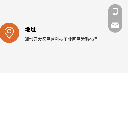
+86 053
xiaosh
地址
淄博开发区民营科技工业园民发路46号