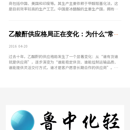
商包括中国、美国和印度等。其生产主要依赖于甲醇羰基化法，这
是目前效率较高的生产工艺。中国是冰醋酸的主要生产国，拥有大
量的生产能力，部分企业出口国际市场。需求端醋酸乙烯
（VAM）：冰醋酸用于生产醋酸乙烯单体，这是下游需求来源之
一，广泛用于制造涂料、胶黏剂和薄膜材料。PTA（对苯二甲酸）：
冰醋酸是生产PTA的重要原料，PTA用于制造聚酯纤维和塑料。醋酸
乙酸酐供应格局正在变化：为什么“常备库存+自营物流”正在成为客户选择供应商的新标准
酯类溶剂：如醋酸乙酯、醋酸丁酯，广泛用于油漆、涂料和化工溶
剂。其他：如医药、农药、食品行业等。2. 价格趋势冰醋酸价格受
2016
04-20
原材料甲醇价格波动、下游需求变化及生产装置运行状况的影响较
大。202
过去十年，乙酸酐的供应格局发生了一个显著变化：从“谁有货谁
就是供应商”，逐步演变为“谁能稳定供货、谁能控制运输品质、
谁能提供灵活交付方式，谁才是客户愿意长期合作的供应商”。这
个变化的背后，是下游客户采购行为的三个转变：第一个转变：从
“追求最低单价”转向“追求综合成本最优”。越来越多的采购负
责人意识到，出厂单价只是成本的一部分。到货品质是否达标、运
输是否及时、包装是否完好、供应商是否具备应急处理能力——这些
因素共同决定了综合采购成本。一次因到货品质问题导致的停产，
损失可能远远超过在单价上节省的那点钱。第二个转变：从“大批
量低频次采购”转向“小批量高频次采购”。过去很多工厂习惯一
次性采购两三个月用