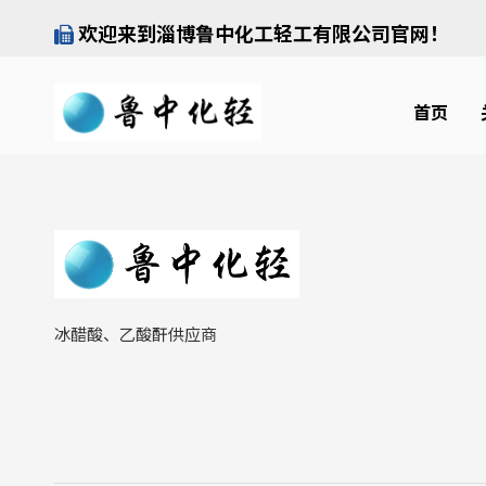
欢迎来到淄博鲁中化工轻工有限公司官网！

首页
冰醋酸、乙酸酐供应商